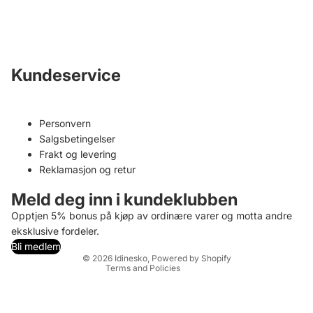
Kundeservice
Personvern
Salgsbetingelser
Frakt og levering
Privacy policy
Reklamasjon og retur
Refund policy
Meld deg inn i kundeklubben
Contact information
Opptjen 5% bonus på kjøp av ordinære varer og motta andre
Terms of service
eksklusive fordeler.
Shipping policy
Bli medlem
© 2026
Idinesko
,
Powered by Shopify
Terms and Policies