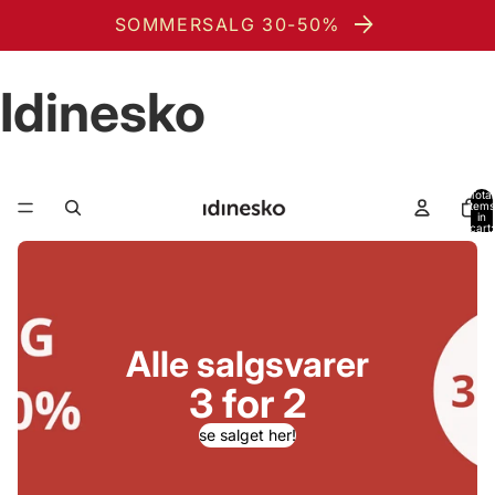
SOMMERSALG 30-50%
Idinesko
Total
items
in
cart:
0
Alle salgsvarer
3 for 2
se salget her!